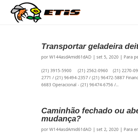
Transportar geladeira dei
por
W144asdAmid61dAD
|
set 5, 2020
|
Para pe
(21) 3915-5900 (21) 2562-0960 (21) 2270-09
2771 / (21) 96494-2357 / (21) 96472-5887 Financ
6683 Operacional - (21) 96474-6756 /...
Caminhão fechado ou aber
mudança?
por
W144asdAmid61dAD
|
set 2, 2020
|
Para e