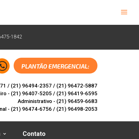
6475-1842
PLANTÃO EMERGENCIAL:
771
/
(21) 96494-2357
/
(21) 96472-5887
iro -
(21) 96407-5205
/
(21) 96419-6595
Administrativo -
(21) 96459-6683
nal -
(21) 96474-6756
/
(21) 96498-2053
s
Contato