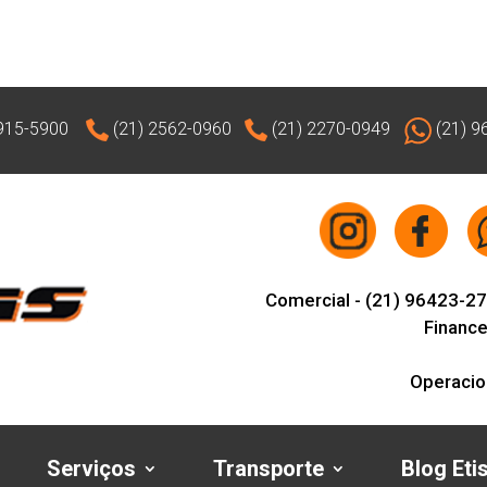
915-5900
(21) 2562-0960
(21) 2270-0949
(21) 9
Comercial -
(21) 96423-2
Finance
Operacio
Serviços
Transporte
Blog Eti