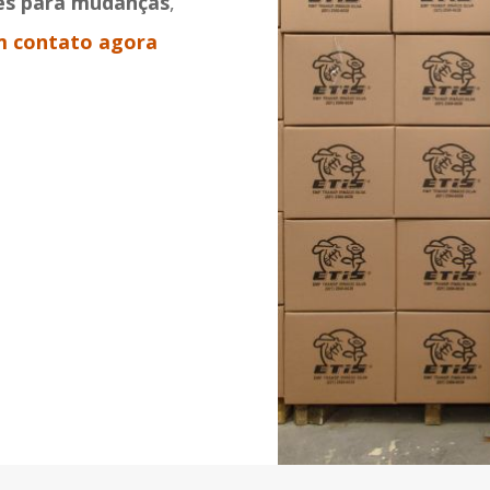
s para mudanças
,
m contato agora
!