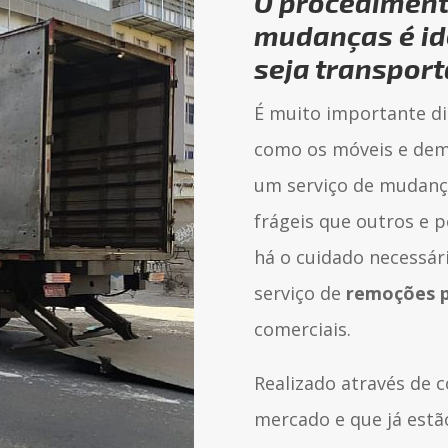
O procedimen
mudanças
é id
seja transpor
É muito importante di
como os móveis e dem
um serviço de mudança
frágeis que outros e 
há o cuidado necessár
serviço de
remoções 
comerciais.
Realizado através de 
mercado e que já estã