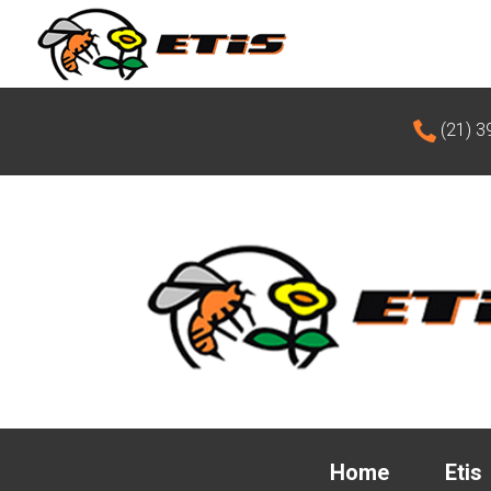
(21) 3
Home
Etis