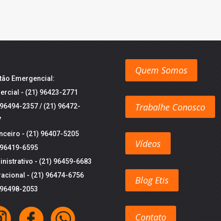
Quem Somos
tão Emergencial:
rcial -
(21) 96423-2771
Trabalhe Conosco
 96494-2357
/
(21) 96472-
7
nceiro -
(21) 96407-5205
Vídeos
 96419-6595
nistrativo -
(21) 96459-6683
acional -
(21) 96474-6756
Blog Etis
 96498-2053
Contato