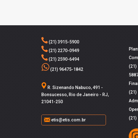
(21) 3915-5900
Plan
(21) 2270-0949
Come
(21) 2590-6494
(21)
(21) 96475-1842
588
Fina
R. Sizenando Nabuco, 491 -
(21)
Bonsucesso, Rio de Janeiro - RJ,
Admi
21041-250
Oper
(21)
etis@etis.com.br