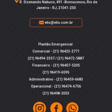
R. Sizenando Nabuco, 491 -Bonsucesso, Rio de
Janeiro - RJ, 21041-250
etis@etis.com.br
Plantão Emergencial:
Comercial -
(21) 96423-2771
(21) 96494-2357
/
(21) 96472-5887
Financeiro -
(21) 96407-5205
(21) 96419-6595
Administrativo -
(21) 96459-6683
Operacional -
(21) 96474-6756
(21) 96498-2053