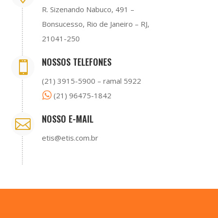
R. Sizenando Nabuco, 491 –
Bonsucesso, Rio de Janeiro – RJ,
21041-250
NOSSOS TELEFONES

(21) 3915-5900 – ramal 5922
(21) 96475-1842
NOSSO E-MAIL

etis@etis.com.br