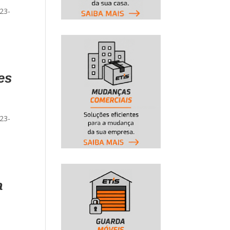
23-
-
es
23-
-
a