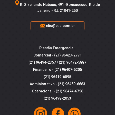
R. Sizenando Nabuco, 491 -Bonsucesso, Rio de
Janeiro - RJ, 21041-250
etis@etis.com.br
Plantão Emergencial:
Comercial -
(21) 96423-2771
(21) 96494-2357
/
(21) 96472-5887
Financeiro -
(21) 96407-5205
(21) 96419-6595
Administrativo -
(21) 96459-6683
Operacional -
(21) 96474-6756
(21) 96498-2053