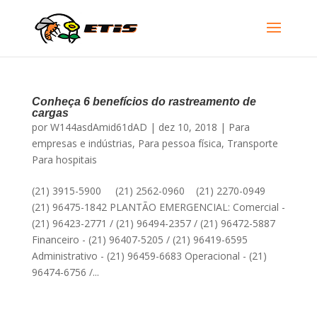
Conheça 6 benefícios do rastreamento de
cargas
por
W144asdAmid61dAD
|
dez 10, 2018
|
Para
empresas e indústrias
,
Para pessoa física
,
Transporte
Para hospitais
(21) 3915-5900 (21) 2562-0960 (21) 2270-0949
(21) 96475-1842 PLANTÃO EMERGENCIAL: Comercial -
(21) 96423-2771 / (21) 96494-2357 / (21) 96472-5887
Financeiro - (21) 96407-5205 / (21) 96419-6595
Administrativo - (21) 96459-6683 Operacional - (21)
96474-6756 /...