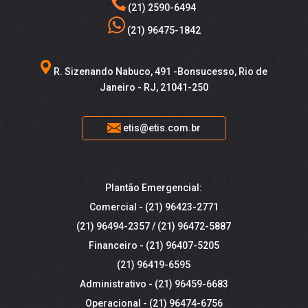
(21) 2590-6494
(21) 96475-1842
R. Sizenando Nabuco, 491 -Bonsucesso, Rio de
Janeiro - RJ, 21041-250
etis@etis.com.br
Plantão Emergencial:
Comercial -
(21) 96423-2771
(21) 96494-2357
/
(21) 96472-5887
Financeiro -
(21) 96407-5205
(21) 96419-6595
Administrativo -
(21) 96459-6683
Operacional -
(21) 96474-6756