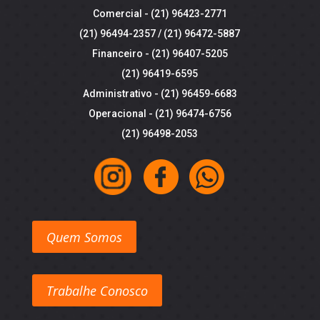
Comercial -
(21) 96423-2771
(21) 96494-2357
/
(21) 96472-5887
Financeiro -
(21) 96407-5205
(21) 96419-6595
Administrativo -
(21) 96459-6683
Operacional -
(21) 96474-6756
(21) 96498-2053
Quem Somos
Trabalhe Conosco