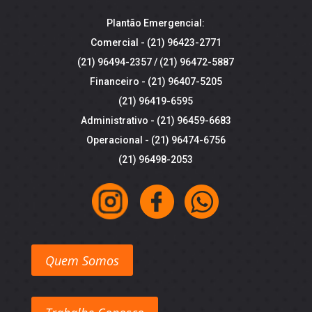
Plantão Emergencial:
Comercial -
(21) 96423-2771
(21) 96494-2357
/
(21) 96472-5887
Financeiro -
(21) 96407-5205
(21) 96419-6595
Administrativo -
(21) 96459-6683
Operacional -
(21) 96474-6756
(21) 96498-2053
Quem Somos