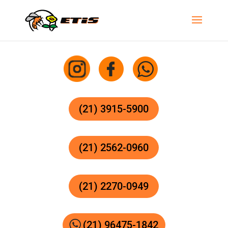
(21) 3915-5900
(21) 2562-0960
(21) 2270-0949
(21) 96475-1842