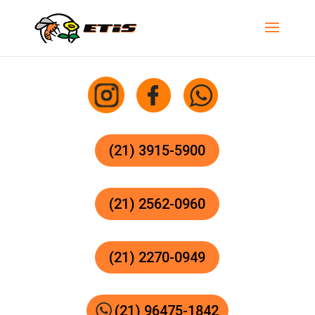
(21) 3915-5900
(21) 2562-0960
(21) 2270-0949
(21) 96475-1842