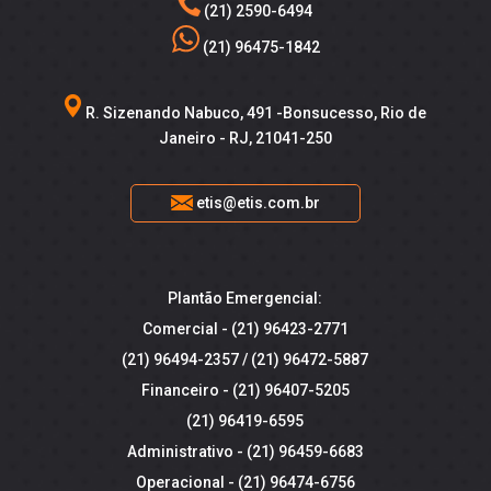
(21) 2590-6494
(21) 96475-1842
R. Sizenando Nabuco, 491 -Bonsucesso, Rio de
Janeiro - RJ, 21041-250
etis@etis.com.br
Plantão Emergencial:
Comercial -
(21) 96423-2771
(21) 96494-2357
/
(21) 96472-5887
Financeiro -
(21) 96407-5205
(21) 96419-6595
Administrativo -
(21) 96459-6683
Operacional -
(21) 96474-6756