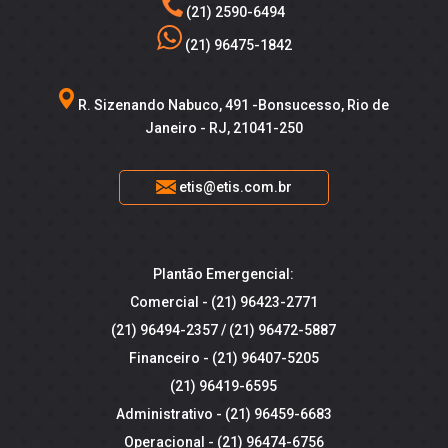
(21) 2590-6494
(21) 96475-1842
R. Sizenando Nabuco, 491 -Bonsucesso, Rio de
Janeiro - RJ, 21041-250
etis@etis.com.br
Plantão Emergencial:
Comercial -
(21) 96423-2771
(21) 96494-2357
/
(21) 96472-5887
Financeiro -
(21) 96407-5205
(21) 96419-6595
Administrativo -
(21) 96459-6683
Operacional -
(21) 96474-6756